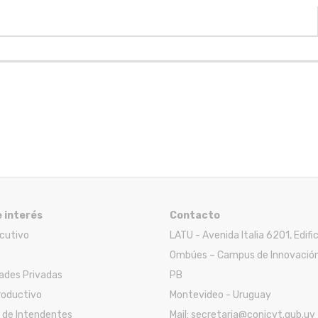
e interés
Contacto
ecutivo
LATU - Avenida Italia 6201, Edifi
Ombúes – Campus de Innovación
ades Privadas
PB
roductivo
Montevideo - Uruguay
 de Intendentes
Mail: secretaria@conicyt.gub.uy