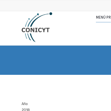
Pasar
al
contenido
MENÚ PR
principal
Año
2018