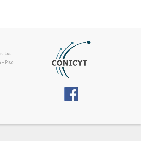
cio Los
 - Piso