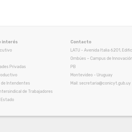
e interés
Contacto
ecutivo
LATU - Avenida Italia 6201, Edifi
Ombúes – Campus de Innovación
ades Privadas
PB
roductivo
Montevideo - Uruguay
 de Intendentes
Mail: secretaria@conicyt.gub.uy
Intersindical de Trabajadores
l Estado