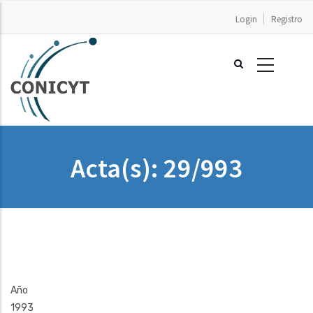
Pasar
Login
Registro
al
contenido
principal
Acta(s): 29/993
Año
1993