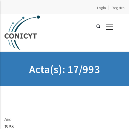
Pasar
Login
Registro
al
contenido
principal
Acta(s): 17/993
Año
1993