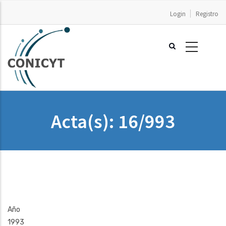
Pasar
Login
Registro
al
contenido
principal
Acta(s): 16/993
Año
1993