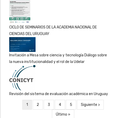
CICLO DE SEMINARIOS DE LA ACADEMIA NACIONAL DE
CIENCIAS DEL URUGUAY
Invitación a Mesa sobre ciencia y tecnología Diálogo sobre
la nueva institucionalidad y el rol de la Udelar
Revisión del sistema de evaluación académica en Uruguay
Página
1
Página
2
Página
3
Página
4
Página
5
Siguiente
Siguiente >
Paginación
actual
página
Última
Último »